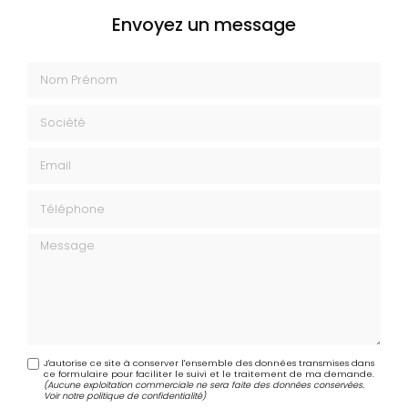
Envoyez un message
Nom Prénom
Société
Email
Téléphone
Message
J'autorise ce site à conserver l'ensemble des données transmises dans
ce formulaire pour faciliter le suivi et le traitement de ma demande.
(Aucune exploitation commerciale ne sera faite des données conservées.
Voir notre
politique de confidentialité
)