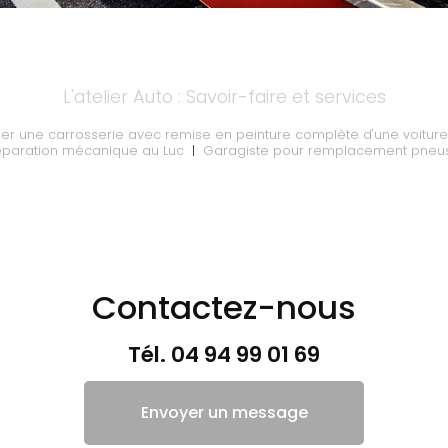
L'atelier Auto : Savoir-faire et services
ler une carrosserie avec remise en peinture complète d'une voiture
éparation mécanique au Luc
|
Garagiste pour remplacement pneus 
Contactez-nous
Tél.
04 94 99 01 69
Envoyer un message