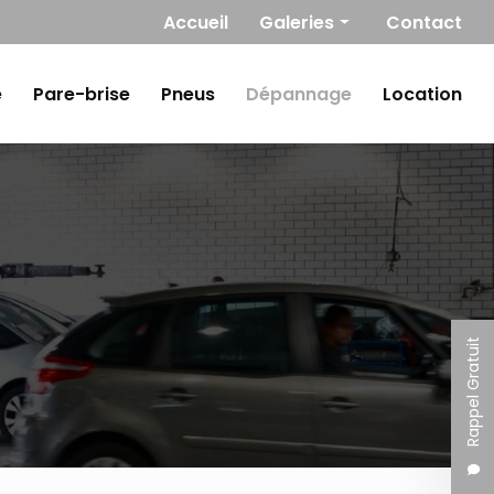
Navigation secondaire
Accueil
Galeries
Contact
Mécanique
e
Pare-brise
Pneus
Dépannage
Location
Carrosserie / Peinture
Pare-brise
Pneus
Dépannage
Location
Rappel Gratuit