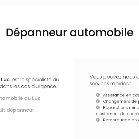
Dépanneur automobile
Vous pouvez nous ap
 Luc
, est le spécialiste du
services rapides :
ans les cas d'urgence.
Assistance en cas
tomobile
au Luc
.
Changement de pn
Réparations mine
uit
dépanneur
ajustement de courroi
Remorquage en 