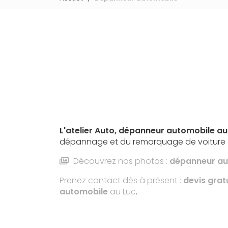
L'atelier Auto,
dépanneur automobile
au
dépannage et du remorquage de voiture d
Découvrez nos photos :
dépanneur au
Prenez contact dès à présent :
devis grat
automobile
au Luc
.