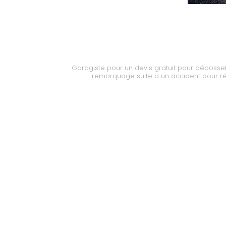
Garagiste pour un devis gratuit pour débosse
remorquage suite à un accident pour r