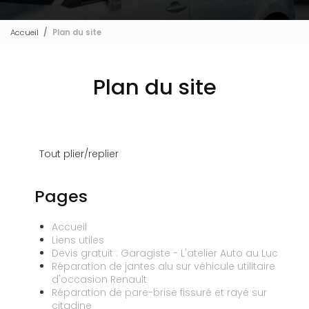
Accueil
Plan du site
Plan du site
Tout plier/replier
Pages
Accueil
Liens utiles
Devis gratuit : Garagiste - L'atelier Auto au Luc
Réparation de jantes alu sur véhicule utilitaire
d'occasion Renault
Réparation de pare-brise fissuré et rayé sur
citadine