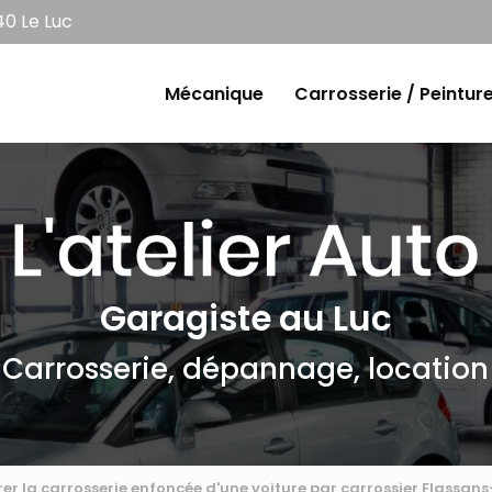
0 Le Luc
e
Mécanique
Carrosserie / Peintur
Garagiste au Luc
Carrosserie, dépannage, location
er la carrosserie enfoncée d'une voiture par carrossier Flassans