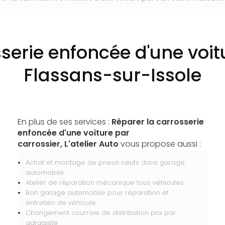
serie enfoncée d'une voit
Flassans-sur-Issole
En plus de ses services :
Réparer la carrosserie
enfoncée d'une voiture par
carrossier, L'atelier Auto
vous propose aussi :
Achat et montage de pneus neufs dans garage
automobile
Atelier de réparation mécanique tous véhicules
Bon garage automobile pour réparation et
entretien de véhicule
Changement courroie de distribution prix par
garagiste