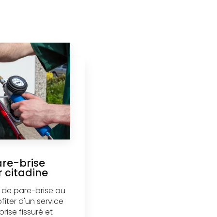
are-brise
r citadine
se de pare-brise au
fiter d'un service
rise fissuré et