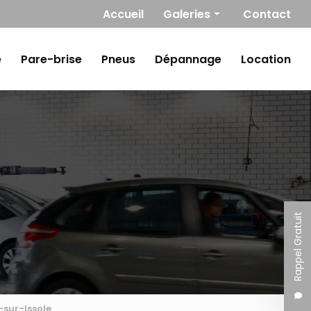
Navigation secondaire
Accueil
Galeries
Contact
Mécanique
e
Pare-brise
Pneus
Dépannage
Location
Carrosserie / Peinture
Pare-brise
Pneus
Dépannage
Location
Rappel Gratuit
-sur-Issole