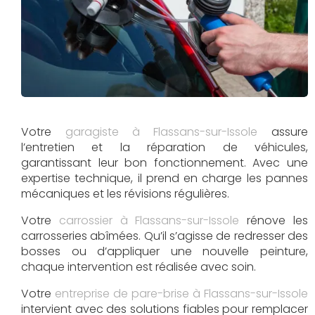
Votre
garagiste à Flassans-sur-Issole
assure
l’entretien et la réparation de véhicules,
garantissant leur bon fonctionnement. Avec une
expertise technique, il prend en charge les pannes
mécaniques et les révisions régulières.
Votre
carrossier à Flassans-sur-Issole
rénove les
carrosseries abîmées. Qu’il s’agisse de redresser des
bosses ou d’appliquer une nouvelle peinture,
chaque intervention est réalisée avec soin.
Votre
entreprise de pare-brise à Flassans-sur-Issole
intervient avec des solutions fiables pour remplacer