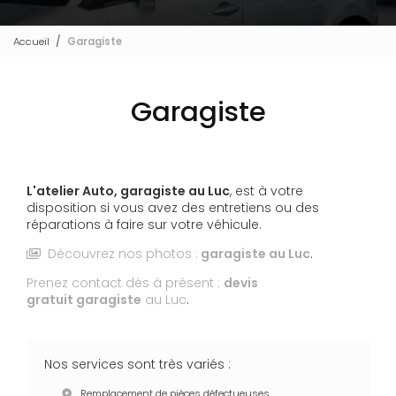
Accueil
Garagiste
Garagiste
L'atelier Auto,
garagiste
au Luc
, est à votre
disposition si vous avez des entretiens ou des
réparations à faire sur votre véhicule.
Découvrez nos photos :
garagiste
au Luc
.
Prenez contact dès à présent :
devis
gratuit
garagiste
au Luc
.
Nos services sont très variés :
Remplacement de pièces défectueuses