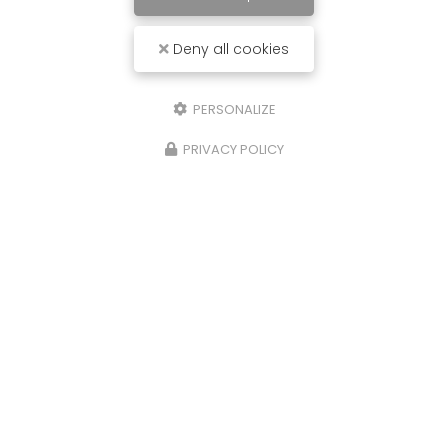
Message
Deny all cookies
PERSONALIZE
PRIVACY POLICY
J'autorise ce site à conserver l'ensemble des données transmises dans
ce formulaire pour faciliter le suivi et le traitement de ma demande.
(Aucune exploitation commerciale ne sera faite des données conservées.
Voir notre
politique de confidentialité
)