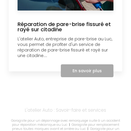
Réparation de pare-brise fissuré et
rayé sur citadine
L'atelier Auto, entreprise de pare-brise au Luc,
vous permet de profiter d'un service de
réparation de pare-brise fissuré et rayé sur
une citadine....
En savoir plus
L'atelier Auto : Savoir-faire et services
Garagiste pour un dépannage avec remorquage suite à un accident
pour réparation mécanique au Luc
|
Garagiste pour remplacement
pneus toutes marques avant et arrière au Luc
|
Garagiste pour un