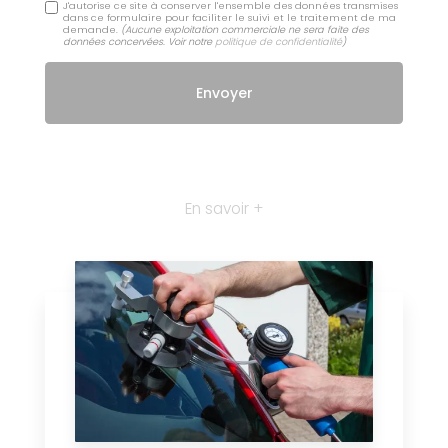
J'autorise ce site à conserver l'ensemble des données transmises
dans ce formulaire pour faciliter le suivi et le traitement de ma
demande.
(Aucune exploitation commerciale ne sera faite des
données concervées. Voir notre
politique de confidentialité
)
En savoir +