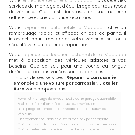
Votre
entreprise de pneus à Vidauban
propose des
services de montage et d’équilibrage pour tous types
de véhicules. Ces prestations assurent une meilleure
adhérence et une conduite sécurisée.
Votre
dépanneur automobile à Vidauban
offre un
remorquage rapide et efficace en cas de panne. Il
intervient pour transporter votre véhicule en toute
sécurité vers un atelier de réparation.
Votre
agence de location automobile à Vidauban
met à disposition des véhicules adaptés à vos
besoins. Que ce soit pour une courte ou longue
durée, des options variées sont disponibles.
En plus de ses services :
Réparer la carrosserie
enfoncée d'une voiture par carrossier, L'atelier
Auto
vous propose aussi :
Achat et montage de pneus neufs dans garage automobile
Atelier de réparation mécanique tous véhicules
Bon garage automobile pour réparation et entretien de
véhicule
Changement courroie de distribution prix par garagiste
Coût d'une soudure pour réparation de jantes par carrossier
Coût entretien véhicule électrique dans garage automobile