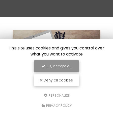
This site uses cookies and gives you control over
what you want to activate
OK, accept all
Deny all cookies
PERSONALIZE
30/07/2024
iesel sur
Réparation de carrosserie 
PRIVACY POLICY
choc au Luc