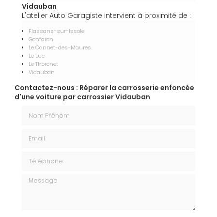
Vidauban
L'atelier Auto Garagiste intervient à proximité de :
Flassans-sur-Issole
Gonfaron
Le Cannet-des-Maures
Le Luc
Le Thoronet
Vidauban
Contactez-nous : Réparer la carrosserie enfoncée
d'une voiture par carrossier Vidauban
Nom Prénom
Email
Téléphone
Message