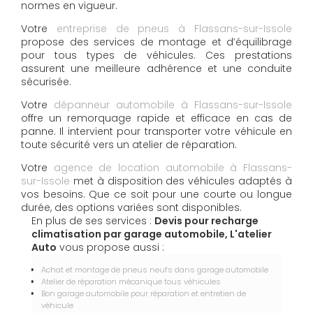
normes en vigueur.
Votre
entreprise de pneus à Flassans-sur-Issole
propose des services de montage et d’équilibrage
pour tous types de véhicules. Ces prestations
assurent une meilleure adhérence et une conduite
sécurisée.
Votre
dépanneur automobile à Flassans-sur-Issole
offre un remorquage rapide et efficace en cas de
panne. Il intervient pour transporter votre véhicule en
toute sécurité vers un atelier de réparation.
Votre
agence de location automobile à Flassans-
sur-Issole
met à disposition des véhicules adaptés à
vos besoins. Que ce soit pour une courte ou longue
durée, des options variées sont disponibles.
En plus de ses services :
Devis pour recharge
climatisation par garage automobile, L'atelier
Auto
vous propose aussi :
Achat et montage de pneus neufs dans garage automobile
Atelier de réparation mécanique tous véhicules
Bon garage automobile pour réparation et entretien de
véhicule