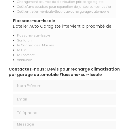
Changement courroie de distribution prix par garagiste
Coût d'une soudure pour réparation de jantes par carrossier
Coût entretien véhicule électrique dans garage automobile
Flassans-sur-Issole
L'atelier Auto Garagiste intervient à proximité de :
Flassans-sur-Issole
Gonfaron
Le Cannet-des-Maures
Le Luc
Le Thoronet
Vidauban
Contactez-nous : Devis pour recharge climatisation
par garage automobile Flassans-sur-Issole
Nom Prénom
Email
Téléphone
Message