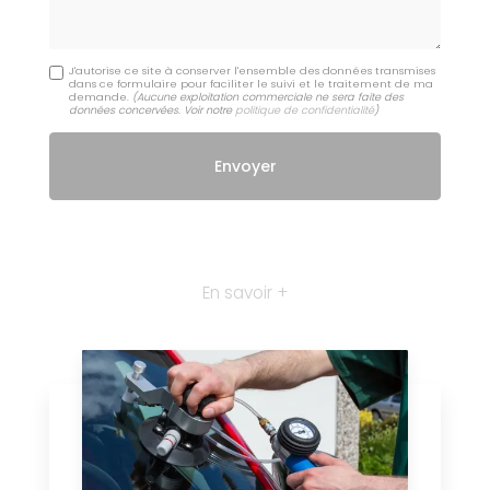
J'autorise ce site à conserver l'ensemble des données transmises
dans ce formulaire pour faciliter le suivi et le traitement de ma
demande.
(Aucune exploitation commerciale ne sera faite des
données concervées. Voir notre
politique de confidentialité
)
En savoir +