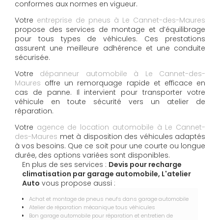
conformes aux normes en vigueur.
Votre
entreprise de pneus à Le Cannet-des-Maures
propose des services de montage et d’équilibrage
pour tous types de véhicules. Ces prestations
assurent une meilleure adhérence et une conduite
sécurisée.
Votre
dépanneur automobile à Le Cannet-des-
Maures
offre un remorquage rapide et efficace en
cas de panne. Il intervient pour transporter votre
véhicule en toute sécurité vers un atelier de
réparation.
Votre
agence de location automobile à Le Cannet-
des-Maures
met à disposition des véhicules adaptés
à vos besoins. Que ce soit pour une courte ou longue
durée, des options variées sont disponibles.
En plus de ses services :
Devis pour recharge
climatisation par garage automobile, L'atelier
Auto
vous propose aussi :
Achat et montage de pneus neufs dans garage automobile
Atelier de réparation mécanique tous véhicules
Bon garage automobile pour réparation et entretien de