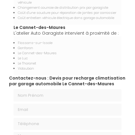
véhicule
Changement courroie de distribution prix par garagiste
Coût d'une soudure pour réparation de jantes par carrossier
Coût entretien véhicule électrique dans garage automobile
Le Cannet-des-Maures
L'atelier Auto Garagiste intervient à proximité de :
Flassans-sur-Issole
Gonfaron
Le Cannet-des-Maures
Le Luc
Le Thoronet
Vidauban
Contactez-nous : Devis pour recharge climatisation
par garage automobile Le Cannet-des-Maures
Nom Prénom
Email
Téléphone
Message