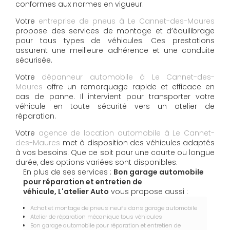
conformes aux normes en vigueur.
Votre
entreprise de pneus à Le Cannet-des-Maures
propose des services de montage et d’équilibrage
pour tous types de véhicules. Ces prestations
assurent une meilleure adhérence et une conduite
sécurisée.
Votre
dépanneur automobile à Le Cannet-des-
Maures
offre un remorquage rapide et efficace en
cas de panne. Il intervient pour transporter votre
véhicule en toute sécurité vers un atelier de
réparation.
Votre
agence de location automobile à Le Cannet-
des-Maures
met à disposition des véhicules adaptés
à vos besoins. Que ce soit pour une courte ou longue
durée, des options variées sont disponibles.
En plus de ses services :
Bon garage automobile
pour réparation et entretien de
véhicule, L'atelier Auto
vous propose aussi :
Achat et montage de pneus neufs dans garage automobile
Atelier de réparation mécanique tous véhicules
Bon garage automobile pour réparation et entretien de