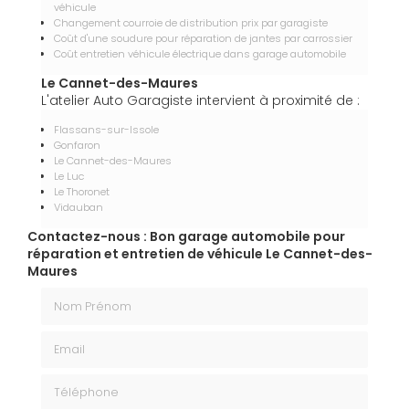
véhicule
Changement courroie de distribution prix par garagiste
Coût d'une soudure pour réparation de jantes par carrossier
Coût entretien véhicule électrique dans garage automobile
Le Cannet-des-Maures
L'atelier Auto Garagiste intervient à proximité de :
Flassans-sur-Issole
Gonfaron
Le Cannet-des-Maures
Le Luc
Le Thoronet
Vidauban
Contactez-nous : Bon garage automobile pour
réparation et entretien de véhicule Le Cannet-des-
Maures
Nom Prénom
Email
Téléphone