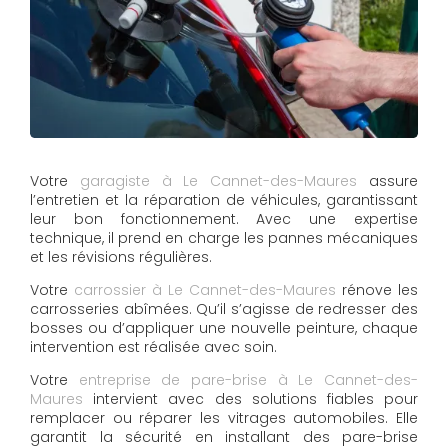
Votre
garagiste à Le Cannet-des-Maures
assure
l’entretien et la réparation de véhicules, garantissant
leur bon fonctionnement. Avec une expertise
technique, il prend en charge les pannes mécaniques
et les révisions régulières.
Votre
carrossier à Le Cannet-des-Maures
rénove les
carrosseries abîmées. Qu’il s’agisse de redresser des
bosses ou d’appliquer une nouvelle peinture, chaque
intervention est réalisée avec soin.
Votre
entreprise de pare-brise à Le Cannet-des-
Maures
intervient avec des solutions fiables pour
remplacer ou réparer les vitrages automobiles. Elle
garantit la sécurité en installant des pare-brise