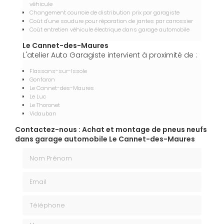
véhicule
Changement courroie de distribution prix par garagiste
Coût d'une soudure pour réparation de jantes par carrossier
Coût entretien véhicule électrique dans garage automobile
Le Cannet-des-Maures
L'atelier Auto Garagiste intervient à proximité de :
Flassans-sur-Issole
Gonfaron
Le Cannet-des-Maures
Le Luc
Le Thoronet
Vidauban
Contactez-nous : Achat et montage de pneus neufs
dans garage automobile Le Cannet-des-Maures
Nom Prénom
Email
Téléphone
Message