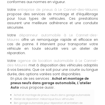
conformes aux normes en vigueur.
Votre
entreprise de pneus à Le Cannet-des-Maures
propose des services de montage et d’équilibrage
pour tous types de véhicules. Ces prestations
assurent une meilleure adhérence et une conduite
sécurisée.
Votre
dépanneur automobile à Le Cannet-des-
Maures
offre un remorquage rapide et efficace en
cas de panne. Il intervient pour transporter votre
véhicule en toute sécurité vers un atelier de
réparation.
Votre
agence de location automobile à Le Cannet-
des-Maures
met à disposition des véhicules adaptés
à vos besoins. Que ce soit pour une courte ou longue
durée, des options variées sont disponibles.
En plus de ses services :
Achat et montage de
pneus neufs dans garage automobile, L'atelier
Auto
vous propose aussi :
Achat et montage de pneus neufs dans garage automobile
Atelier de réparation mécanique tous véhicules
Bon garage automobile pour réparation et entretien de