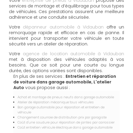
Votre
entreprise de pneus à Vidauban
propose des
services de montage et d’équilibrage pour tous types
de véhicules. Ces prestations assurent une meilleure
adhérence et une conduite sécurisée.
Votre
dépanneur automobile à Vidauban
offre un
remorquage rapide et efficace en cas de panne. Il
intervient pour transporter votre véhicule en toute
sécurité vers un atelier de réparation.
Votre
agence de location automobile à Vidauban
met à disposition des véhicules adaptés à vos
besoins. Que ce soit pour une courte ou longue
durée, des options variées sont disponibles.
En plus de ses services :
Entretien et réparation
de voiture dans garage automobile, L'atelier
Auto
vous propose aussi :
Achat et montage de pneus neufs dans garage automobile
Atelier de réparation mécanique tous véhicules
Bon garage automobile pour réparation et entretien de
véhicule
Changement courroie de distribution prix par garagiste
Coût d'une soudure pour réparation de jantes par carrossier
Coût entretien véhicule électrique dans garage automobile