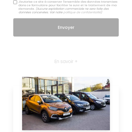
J'autorise ce site à conserver l'ensemble des données transmises
dans ce formulaire pour faciliter le suivi et le traitement de ma
demande.
(Aucune exploitation commerciale ne sera faite des
données concervées. Voir notre
politique de confidentialité
)
En savoir +