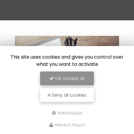
This site uses cookies and gives you control over
what you want to activate
OK, accept all
Deny all cookies
PERSONALIZE
30/07/2024
iesel sur
Réparation de carrosserie 
PRIVACY POLICY
choc au Luc