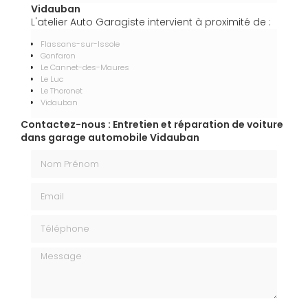
Vidauban
L'atelier Auto Garagiste intervient à proximité de :
Flassans-sur-Issole
Gonfaron
Le Cannet-des-Maures
Le Luc
Le Thoronet
Vidauban
Contactez-nous : Entretien et réparation de voiture
dans garage automobile Vidauban
Nom Prénom
Email
Téléphone
Message