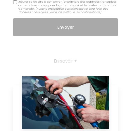
J'autorise ce site à conserver l'ensemble des données transmises
dans ce formulaire pour faciliter le suivi et le traitement de ma
demande.
(Aucune exploitation commerciale ne sera faite des
données concervées. Voir notre
politique de confidentialité
)
En savoir +