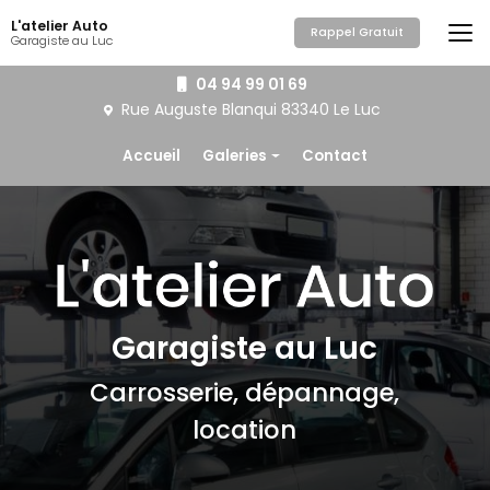
Aller
L'atelier Auto
au
Rappel Gratuit
Garagiste au Luc
contenu
principal
04 94 99 01 69
Rue Auguste Blanqui
83340 Le Luc
Navigation secondaire
Accueil
Galeries
Contact
Mécanique
Carrosserie / Peinture
Pare-brise
Pneus
Garagiste au Luc
Dépannage
Carrosserie, dépannage,
Location
location