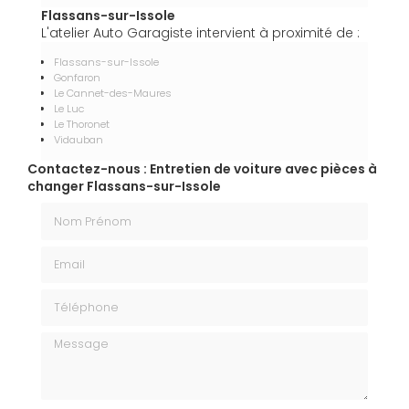
Flassans-sur-Issole
L'atelier Auto Garagiste intervient à proximité de :
Flassans-sur-Issole
Gonfaron
Le Cannet-des-Maures
Le Luc
Le Thoronet
Vidauban
Contactez-nous : Entretien de voiture avec pièces à
changer Flassans-sur-Issole
Nom Prénom
Email
Téléphone
Message