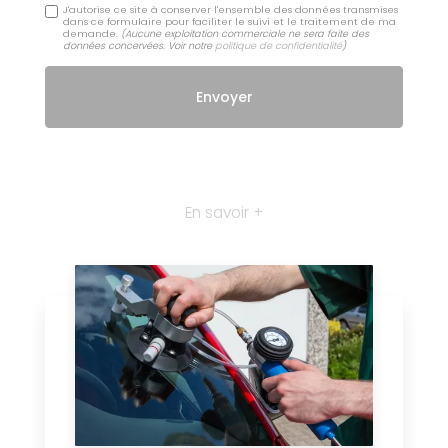
J'autorise ce site à conserver l'ensemble des données transmises
dans ce formulaire pour faciliter le suivi et le traitement de ma
demande.
(Aucune exploitation commerciale ne sera faite des
données concervées. Voir notre
politique de confidentialité
)
En savoir +