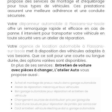
propose des services de montage et d’équilibrage
pour tous types de véhicules. Ces prestations
assurent une meilleure adhérence et une conduite
sécurisée.
Votre
dépanneur automobile à Flassans-sur-Issole
offre un remorquage rapide et efficace en cas de
panne. Il intervient pour transporter votre véhicule en
toute sécurité vers un atelier de réparation.
Votre
agence de location automobile à Flassans-
sur-Issole
met à disposition des véhicules adaptés à
vos besoins. Que ce soit pour une courte ou longue
durée, des options variées sont disponibles.
En plus de ses services :
Entretien de voiture
avec pièces à changer, L'atelier Auto
vous
propose aussi :
Achat et montage de pneus neufs dans garage automobile
Atelier de réparation mécanique tous véhicules
Bon garage automobile pour réparation et entretien de
véhicule
Changement courroie de distribution prix par garagiste
Coût d'une soudure pour réparation de jantes par carrossier
Coût entretien véhicule électrique dans garage automobile