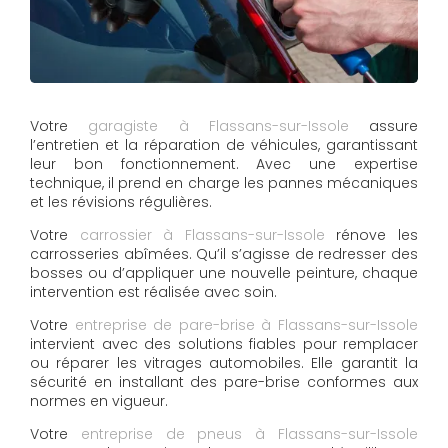
Votre
garagiste à Flassans-sur-Issole
assure
l’entretien et la réparation de véhicules, garantissant
leur bon fonctionnement. Avec une expertise
technique, il prend en charge les pannes mécaniques
et les révisions régulières.
Votre
carrossier à Flassans-sur-Issole
rénove les
carrosseries abîmées. Qu’il s’agisse de redresser des
bosses ou d’appliquer une nouvelle peinture, chaque
intervention est réalisée avec soin.
Votre
entreprise de pare-brise à Flassans-sur-Issole
intervient avec des solutions fiables pour remplacer
ou réparer les vitrages automobiles. Elle garantit la
sécurité en installant des pare-brise conformes aux
normes en vigueur.
Votre
entreprise de pneus à Flassans-sur-Issole