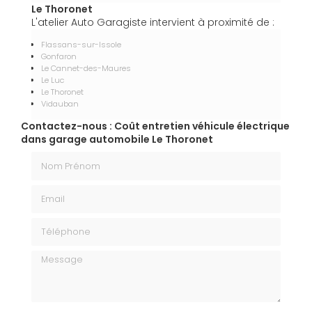
Le Thoronet
L'atelier Auto Garagiste intervient à proximité de :
Flassans-sur-Issole
Gonfaron
Le Cannet-des-Maures
Le Luc
Le Thoronet
Vidauban
Contactez-nous : Coût entretien véhicule électrique
dans garage automobile Le Thoronet
Nom Prénom
Email
Téléphone
Message