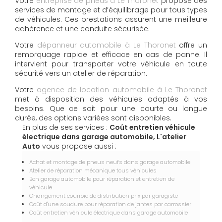
Votre
entreprise de pneus à Le Thoronet
propose des
services de montage et d’équilibrage pour tous types
de véhicules. Ces prestations assurent une meilleure
adhérence et une conduite sécurisée.
Votre
dépanneur automobile à Le Thoronet
offre un
remorquage rapide et efficace en cas de panne. Il
intervient pour transporter votre véhicule en toute
sécurité vers un atelier de réparation.
Votre
agence de location automobile à Le Thoronet
met à disposition des véhicules adaptés à vos
besoins. Que ce soit pour une courte ou longue
durée, des options variées sont disponibles.
En plus de ses services :
Coût entretien véhicule
électrique dans garage automobile, L'atelier
Auto
vous propose aussi :
Achat et montage de pneus neufs dans garage automobile
Atelier de réparation mécanique tous véhicules
Bon garage automobile pour réparation et entretien de
véhicule
Changement courroie de distribution prix par garagiste
Coût d'une soudure pour réparation de jantes par carrossier
Coût entretien véhicule électrique dans garage automobile