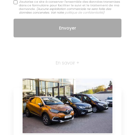
J'autorise ce site à conserver l'ensemble des données transmises
dans ce formulaire pour faciliter le suivi et le traitement de ma
demande.
(Aucune exploitation commerciale ne sera faite des
données concervées. Voir notre
politique de confidentialité
)
En savoir +