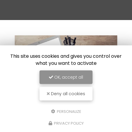
This site uses cookies and gives you control over
what you want to activate
OK, accept all
Deny all cookies
PERSONALIZE
30/07/2024
Réparation de carrosserie suite à un
PRIVACY POLICY
choc au Luc