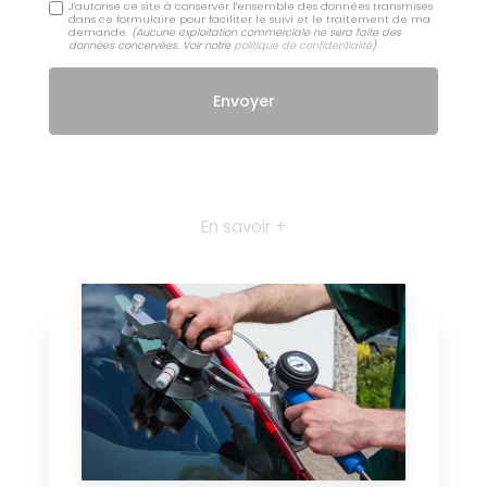
J'autorise ce site à conserver l'ensemble des données transmises
dans ce formulaire pour faciliter le suivi et le traitement de ma
demande.
(Aucune exploitation commerciale ne sera faite des
données concervées. Voir notre
politique de confidentialité
)
En savoir +