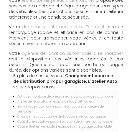
Votre
entreprise de pneus à Le Thoronet
propose des
services de montage et d’équilibrage pour tous types
de véhicules. Ces prestations assurent une meilleure
adhérence et une conduite sécurisée.
Votre
dépanneur automobile à Le Thoronet
offre un
remorquage rapide et efficace en cas de panne. Il
intervient pour transporter votre véhicule en toute
sécurité vers un atelier de réparation.
Votre
agence de location automobile à Le Thoronet
met à disposition des véhicules adaptés à vos
besoins. Que ce soit pour une courte ou longue
durée, des options variées sont disponibles.
En plus de ses services :
Changement courroie
de distribution prix par garagiste, L'atelier Auto
vous propose aussi :
Achat et montage de pneus neufs dans garage automobile
Atelier de réparation mécanique tous véhicules
Bon garage automobile pour réparation et entretien de
véhicule
Changement courroie de distribution prix par garagiste
Coût d'une soudure pour réparation de jantes par carrossier
Coût entretien véhicule électrique dans garage automobile