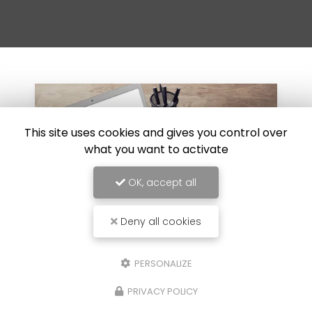
This site uses cookies and gives you control over
what you want to activate
OK, accept all
Deny all cookies
PERSONALIZE
30/07/2024
 sur
Réparation de carrosserie suite 
PRIVACY POLICY
choc au Luc