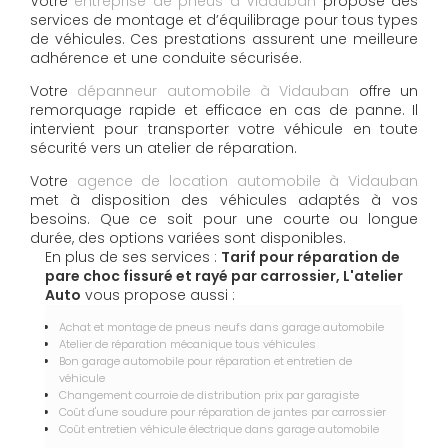
Votre
entreprise de pneus à Vidauban
propose des
services de montage et d’équilibrage pour tous types
de véhicules. Ces prestations assurent une meilleure
adhérence et une conduite sécurisée.
Votre
dépanneur automobile à Vidauban
offre un
remorquage rapide et efficace en cas de panne. Il
intervient pour transporter votre véhicule en toute
sécurité vers un atelier de réparation.
Votre
agence de location automobile à Vidauban
met à disposition des véhicules adaptés à vos
besoins. Que ce soit pour une courte ou longue
durée, des options variées sont disponibles.
En plus de ses services :
Tarif pour réparation de
pare choc fissuré et rayé par carrossier, L'atelier
Auto
vous propose aussi :
Achat et montage de pneus neufs dans garage automobile
Atelier de réparation mécanique tous véhicules
Bon garage automobile pour réparation et entretien de
véhicule
Changement courroie de distribution prix par garagiste
Coût d'une soudure pour réparation de jantes par carrossier
Coût entretien véhicule électrique dans garage automobile