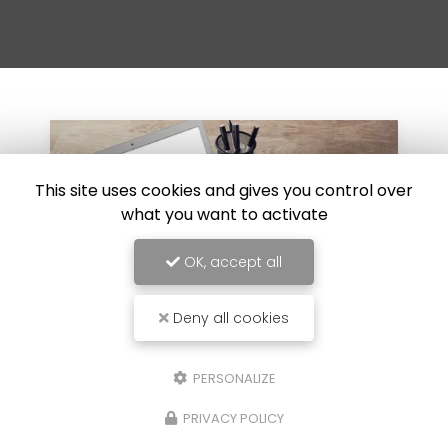
This site uses cookies and gives you control over
what you want to activate
OK, accept all
Deny all cookies
PERSONALIZE
30/07/2024
l sur
Réparation de carrosserie suit
PRIVACY POLICY
choc au Luc