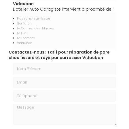
Vidauban
L'atelier Auto Garagiste intervient à proximité de :
Flassans-sur-Issole
Gonfaron
Le Cannet-des-Maures
Le Luc
Le Thoronet
Vidauban
Contactez-nous : Tarif pour réparation de pare
choc fissuré et rayé par carrossier Vidauban
Nom Prénom
Email
Téléphone
Message