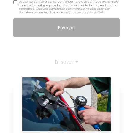
J'autorise ce site à conserver l'ensemble des données transmises
dans ce formulaire pour faciliter le suivi et le traitement de ma
demande.
(Aucune exploitation commerciale ne sera faite des
données concervées. Voir notre
politique de confidentialité
)
En savoir +