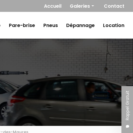
Navigation secondaire
Accueil
Galeries
Contact
Mécanique
e
Pare-brise
Pneus
Dépannage
Location
Carrosserie / Peinture
Pare-brise
Pneus
Dépannage
Location
Rappel Gratuit
et-des-Maures