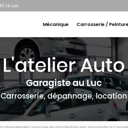
0 Le Luc
e
Mécanique
Carrosserie / Peintur
Garagiste au Luc
Carrosserie, dépannage, location
rix changement courroie de distribution par garagiste Le Cann