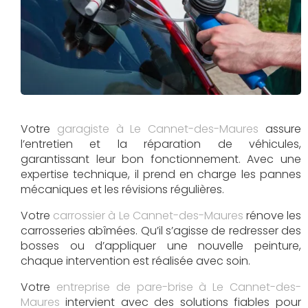
Votre
garagiste à Le Cannet-des-Maures
assure
l’entretien et la réparation de véhicules,
garantissant leur bon fonctionnement. Avec une
expertise technique, il prend en charge les pannes
mécaniques et les révisions régulières.
Votre
carrossier à Le Cannet-des-Maures
rénove les
carrosseries abîmées. Qu’il s’agisse de redresser des
bosses ou d’appliquer une nouvelle peinture,
chaque intervention est réalisée avec soin.
Votre
entreprise de pare-brise à Le Cannet-des-
Maures
intervient avec des solutions fiables pour