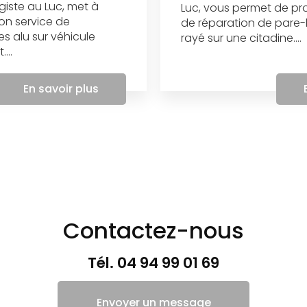
agiste au Luc, met à
Luc, vous permet de pro
son service de
de réparation de pare-b
es alu sur véhicule
rayé sur une citadine....
...
En savoir plus
Contactez-nous
Tél.
04 94 99 01 69
Envoyer un message