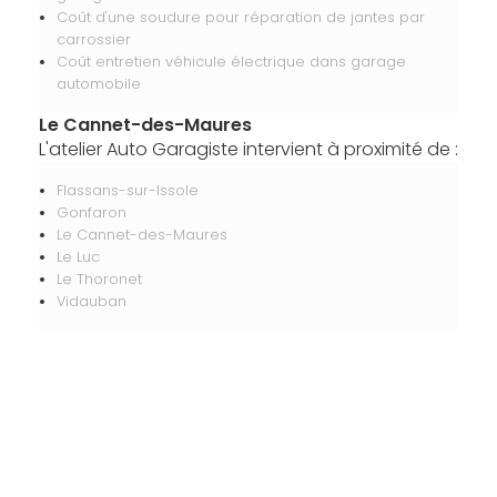
Coût d'une soudure pour réparation de jantes par
carrossier
Coût entretien véhicule électrique dans garage
automobile
Le Cannet-des-Maures
L'atelier Auto Garagiste intervient à proximité de :
Flassans-sur-Issole
Gonfaron
Le Cannet-des-Maures
Le Luc
Le Thoronet
Vidauban