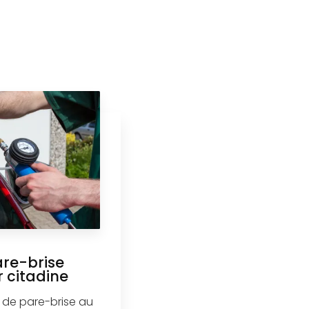
are-brise
r citadine
se de pare-brise au