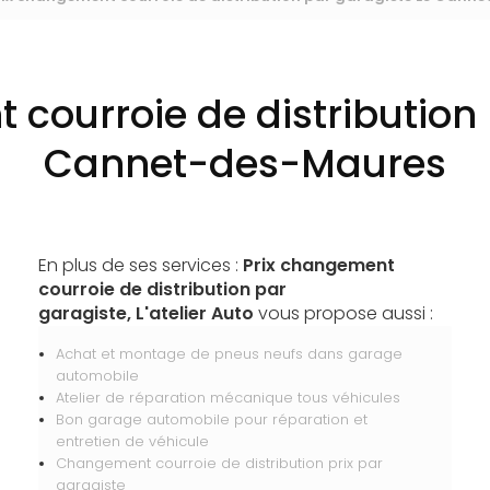
 courroie de distribution 
Cannet-des-Maures
En plus de ses services :
Prix changement
courroie de distribution par
garagiste, L'atelier Auto
vous propose aussi :
Achat et montage de pneus neufs dans garage
automobile
Atelier de réparation mécanique tous véhicules
Bon garage automobile pour réparation et
entretien de véhicule
Changement courroie de distribution prix par
garagiste