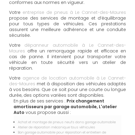
conformes aux normes en vigueur.
Votre
entreprise de pneus à Le Cannet-des-Maures
propose des services de montage et d’équilibrage
pour tous types de véhicules. Ces prestations
assurent une meilleure adhérence et une conduite
sécurisée.
Votre
dépanneur automobile à Le Cannet-des-
Maures
offre un remorquage rapide et efficace en
cas de panne. Il intervient pour transporter votre
véhicule en toute sécurité vers un atelier de
réparation.
Votre
agence de location automobile à Le Cannet-
des-Maures
met à disposition des véhicules adaptés
à vos besoins. Que ce soit pour une courte ou longue
durée, des options variées sont disponibles.
En plus de ses services :
Prix changement
amortisseurs par garage automobile, L'atelier
Auto
vous propose aussi :
Achat et montage de pneus neufs dans garage automobile
Atelier de réparation mécanique tous véhicules
Bon garage automobile pour réparation et entretien de