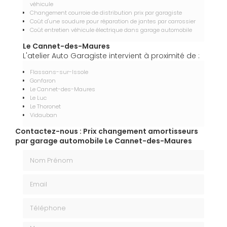
véhicule
Changement courroie de distribution prix par garagiste
Coût d'une soudure pour réparation de jantes par carrossier
Coût entretien véhicule électrique dans garage automobile
Le Cannet-des-Maures
L'atelier Auto Garagiste intervient à proximité de :
Flassans-sur-Issole
Gonfaron
Le Cannet-des-Maures
Le Luc
Le Thoronet
Vidauban
Contactez-nous : Prix changement amortisseurs
par garage automobile Le Cannet-des-Maures
Nom Prénom
Email
Téléphone
Message