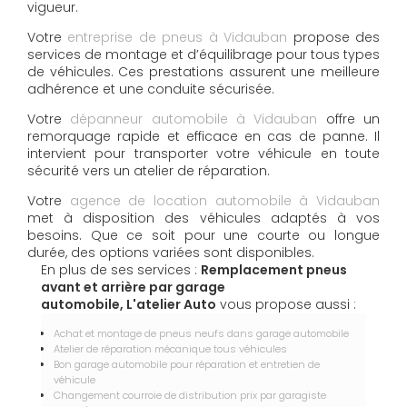
vigueur.
Votre
entreprise de pneus à Vidauban
propose des
services de montage et d’équilibrage pour tous types
de véhicules. Ces prestations assurent une meilleure
adhérence et une conduite sécurisée.
Votre
dépanneur automobile à Vidauban
offre un
remorquage rapide et efficace en cas de panne. Il
intervient pour transporter votre véhicule en toute
sécurité vers un atelier de réparation.
Votre
agence de location automobile à Vidauban
met à disposition des véhicules adaptés à vos
besoins. Que ce soit pour une courte ou longue
durée, des options variées sont disponibles.
En plus de ses services :
Remplacement pneus
avant et arrière par garage
automobile, L'atelier Auto
vous propose aussi :
Achat et montage de pneus neufs dans garage automobile
Atelier de réparation mécanique tous véhicules
Bon garage automobile pour réparation et entretien de
véhicule
Changement courroie de distribution prix par garagiste