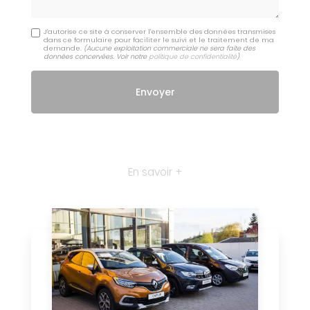
J'autorise ce site à conserver l'ensemble des données transmises
dans ce formulaire pour faciliter le suivi et le traitement de ma
demande.
(Aucune exploitation commerciale ne sera faite des
données concervées. Voir notre
politique de confidentialité
)
En savoir +