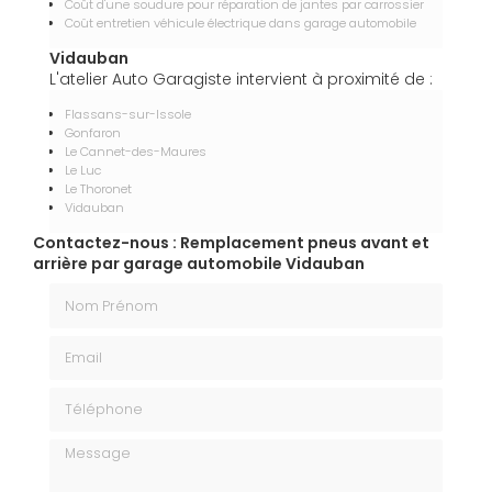
Coût d'une soudure pour réparation de jantes par carrossier
Coût entretien véhicule électrique dans garage automobile
Vidauban
L'atelier Auto Garagiste intervient à proximité de :
Flassans-sur-Issole
Gonfaron
Le Cannet-des-Maures
Le Luc
Le Thoronet
Vidauban
Contactez-nous : Remplacement pneus avant et
arrière par garage automobile Vidauban
Nom Prénom
Email
Téléphone
Message