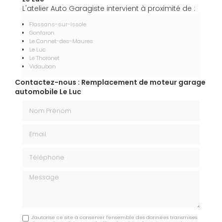
L'atelier Auto Garagiste intervient à proximité de :
Flassans-sur-Issole
Gonfaron
Le Cannet-des-Maures
Le Luc
Le Thoronet
Vidauban
Contactez-nous : Remplacement de moteur garage
automobile Le Luc
Nom Prénom
Email
Téléphone
Message
J'autorise ce site à conserver l'ensemble des données transmises