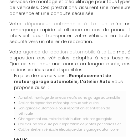
services de montage et d’équilibrage pour tous types
de véhicules. Ces prestations assurent une meilleure
adhérence et une conduite sécurisée.
Votre
dépanneur automobile à Le Luc
offre un
remorquage rapide et efficace en cas de panne. Il
intervient pour transporter votre véhicule en toute
sécurité vers un atelier de réparation.
Votre
agence de location automobile à Le Luc
met à
disposition des véhicules adaptés à vos besoins.
Que ce soit pour une courte ou longue durée, des
options variées sont disponibles.
En plus de ses services :
Remplacement de
moteur garage automobile, L'atelier Auto
vous
propose aussi :
Achat et montage de pneus neufs dans garage automobile
Atelier de réparation mécanique tous véhicules
Bon garage automobile pour réparation et entretien de
véhicule
Changement courroie de distribution prix par garagiste
Coût d'une soudure pour réparation de jantes par carrossier
Coût entretien véhicule électrique dans garage automobile
Le Luc