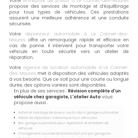
Votre
entreprise de pneus à Le Cannet-des-Maures
propose des services de montage et d’équilibrage
pour tous types de véhicules. Ces prestations
assurent une meilleure adhérence et une conduite
sécurisée.
Votre
dépanneur automobile à Le Cannet-des-
Maures
offre un remorquage rapide et efficace en
cas de panne. Il intervient pour transporter votre
véhicule en toute sécurité vers un atelier de
réparation.
Votre
agence de location automobile à Le Cannet-
des-Maures
met à disposition des véhicules adaptés
à vos besoins. Que ce soit pour une courte ou longue
durée, des options variées sont disponibles.
En plus de ses services :
Révision complète d'un
véhicule chez garagiste, L'atelier Auto
vous
propose aussi :
Achat et montage de pneus neufs dans garage automobile
Atelier de réparation mécanique tous véhicules
Bon garage automobile pour réparation et entretien de
véhicule
Changement courroie de distribution prix par garagiste