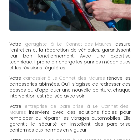
Votre
garagiste à Le Cannet-des-Maures
assure
l’entretien et la réparation de véhicules, garantissant
leur bon fonctionnement. Avec une expertise
technique, il prend en charge les pannes mécaniques
et les révisions régulières.
Votre
carrossier à Le Cannet-des-Maures
rénove les
carrosseries abîmées. Qu’il s’agisse de redresser des
bosses ou d’appliquer une nouvelle peinture, chaque
intervention est réalisée avec soin.
Votre
entreprise de pare-brise à Le Cannet-des-
Maures
intervient avec des solutions fiables pour
remplacer ou réparer les vitrages automobiles. Elle
garantit la sécurité en installant des pare-brise
conformes aux normes en vigueur.