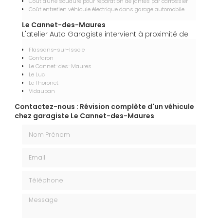
Coût d'une soudure pour réparation de jantes par carrossier
Coût entretien véhicule électrique dans garage automobile
Le Cannet-des-Maures
L'atelier Auto Garagiste intervient à proximité de :
Flassans-sur-Issole
Gonfaron
Le Cannet-des-Maures
Le Luc
Le Thoronet
Vidauban
Contactez-nous : Révision complète d'un véhicule
chez garagiste Le Cannet-des-Maures
Nom Prénom
Email
Téléphone
Message