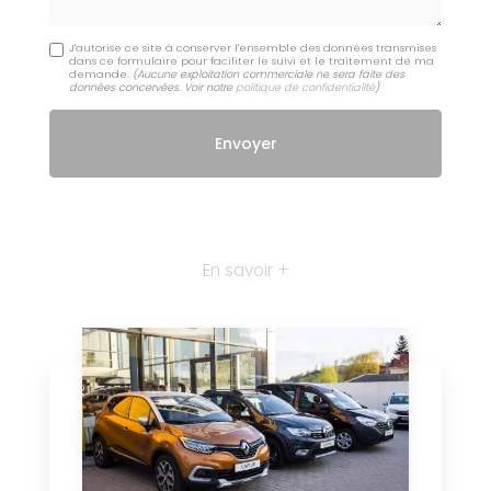
J'autorise ce site à conserver l'ensemble des données transmises
dans ce formulaire pour faciliter le suivi et le traitement de ma
demande.
(Aucune exploitation commerciale ne sera faite des
données concervées. Voir notre
politique de confidentialité
)
En savoir +