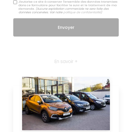
J'autorise ce site à conserver l'ensemble des données transmises
dans ce formulaire pour faciliter le suivi et le traitement de ma
demande.
(Aucune exploitation commerciale ne sera faite des
données concervées. Voir notre
politique de confidentialité
)
En savoir +