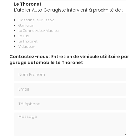
Le Thoronet
L'atelier Auto Garagiste intervient à proximité de :
Flassans-sur-Issole
Gonfaron
Le Cannet-des-Maures
Le Luc
Le Thoronet
Vidauban
Contactez-nous : Entretien de véhicule utilitaire par
garage automobile Le Thoronet
Nom Prénom
Email
Téléphone
Message