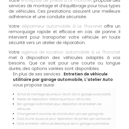
Votre
entreprise de pneus à Le Thoronet
propose des
services de montage et d’équilibrage pour tous types
de véhicules. Ces prestations assurent une meilleure
adhérence et une conduite sécurisée.
Votre
dépanneur automobile à Le Thoronet
offre un
remorquage rapide et efficace en cas de panne. Il
intervient pour transporter votre véhicule en toute
sécurité vers un atelier de réparation.
Votre
agence de location automobile à Le Thoronet
met à disposition des véhicules adaptés à vos
besoins. Que ce soit pour une courte ou longue
durée, des options variées sont disponibles.
En plus de ses services :
Entretien de véhicule
utilitaire par garage automobile, L'atelier Auto
vous propose aussi :
Achat et montage de pneus neufs dans garage automobile
Atelier de réparation mécanique tous véhicules
Bon garage automobile pour réparation et entretien de
véhicule
Changement courroie de distribution prix par garagiste
Coût d'une soudure pour réparation de jantes par carrossier
Coût entretien véhicule électrique dans garage automobile