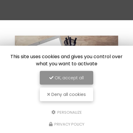
This site uses cookies and gives you control over
what you want to activate
OK, accept all
Deny all cookies
PERSONALIZE
30/07/2024
 sur
Réparation de carrosserie suite 
PRIVACY POLICY
choc au Luc