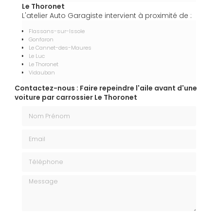
Le Thoronet
L'atelier Auto Garagiste intervient à proximité de :
Flassans-sur-Issole
Gonfaron
Le Cannet-des-Maures
Le Luc
Le Thoronet
Vidauban
Contactez-nous : Faire repeindre l'aile avant d'une
voiture par carrossier Le Thoronet
Nom Prénom
Email
Téléphone
Message