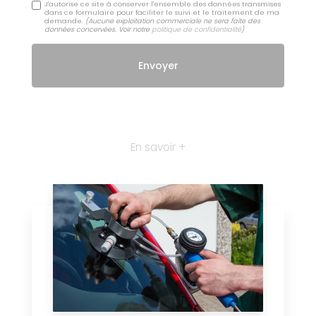
J'autorise ce site à conserver l'ensemble des données transmises
dans ce formulaire pour faciliter le suivi et le traitement de ma
demande.
(Aucune exploitation commerciale ne sera faite des
données concervées. Voir notre
politique de confidentialité
)
En savoir +