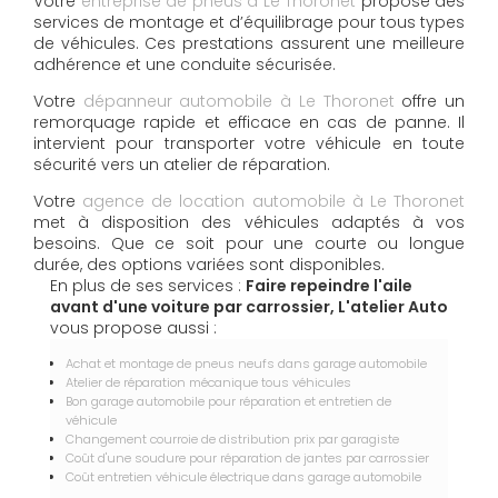
Votre
entreprise de pneus à Le Thoronet
propose des
services de montage et d’équilibrage pour tous types
de véhicules. Ces prestations assurent une meilleure
adhérence et une conduite sécurisée.
Votre
dépanneur automobile à Le Thoronet
offre un
remorquage rapide et efficace en cas de panne. Il
intervient pour transporter votre véhicule en toute
sécurité vers un atelier de réparation.
Votre
agence de location automobile à Le Thoronet
met à disposition des véhicules adaptés à vos
besoins. Que ce soit pour une courte ou longue
durée, des options variées sont disponibles.
En plus de ses services :
Faire repeindre l'aile
avant d'une voiture par carrossier, L'atelier Auto
vous propose aussi :
Achat et montage de pneus neufs dans garage automobile
Atelier de réparation mécanique tous véhicules
Bon garage automobile pour réparation et entretien de
véhicule
Changement courroie de distribution prix par garagiste
Coût d'une soudure pour réparation de jantes par carrossier
Coût entretien véhicule électrique dans garage automobile