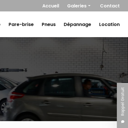
Navigation secondaire
Accueil
Galeries
Contact
Mécanique
e
Pare-brise
Pneus
Dépannage
Location
Carrosserie / Peinture
Pare-brise
Pneus
Dépannage
Location
Rappel Gratuit