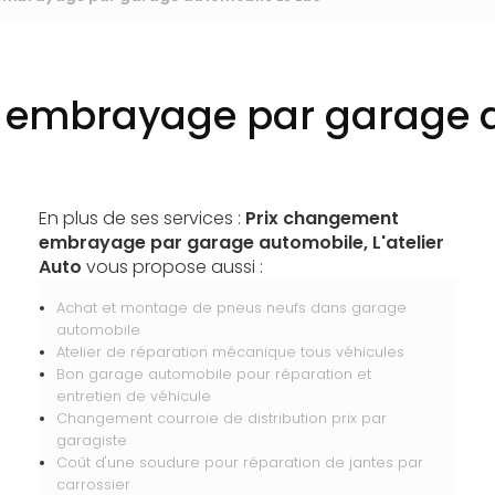
 embrayage par garage a
En plus de ses services :
Prix changement
embrayage par garage automobile, L'atelier
Auto
vous propose aussi :
Achat et montage de pneus neufs dans garage
automobile
Atelier de réparation mécanique tous véhicules
Bon garage automobile pour réparation et
entretien de véhicule
Changement courroie de distribution prix par
garagiste
Coût d'une soudure pour réparation de jantes par
carrossier