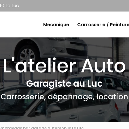
0 Le Luc
e
Mécanique
Carrosserie / Peintur
Garagiste au Luc
Carrosserie, dépannage, location
embrayage par garage automobile Le Luc