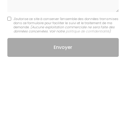
J'autorise ce site à conserver l'ensemble des données transmises
dans ce formulaire pour faciliter le suivi et le traitement de ma
demande.
(Aucune exploitation commerciale ne sera faite des
données concervées. Voir notre
politique de confidentialité
)