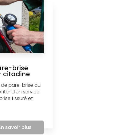
are-brise
r citadine
se de pare-brise au
fiter d'un service
rise fissuré et
En savoir plus