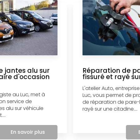
 jantes alu sur
Réparation de p
taire d'occasion
fissuré et rayé su
L'atelier Auto, entrepri
agiste au Luc, met à
Luc, vous permet de pro
son service de
de réparation de pare-b
es alu sur véhicule
rayé sur une citadine....
...
En savoir plus